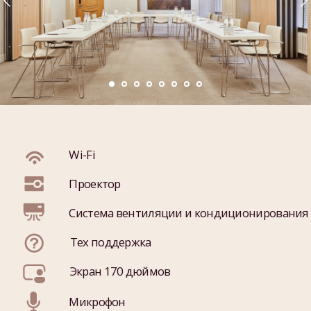
Wi-Fi
Проектор
Система вентиляции и кондиционирования
Тех поддержка
Экран 170 дюймов
Микрофон
Кофе-брейк
Внутренний уютный двор
Конференц-зал «Базель» прекрасно подходит
для проведения мероприятий самого разного
формата, от деловых встреч и конференций до
тренингов, корпоративных мероприятий и
частных фуршетов. В зале «Базель» есть
полный комплект качественного