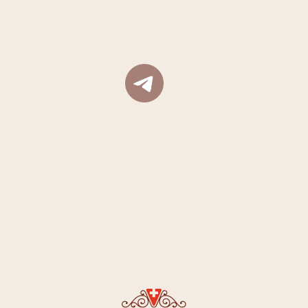
Правила проживания
Правила проживания гостей с
животными
Политика аннуляции
Парковка
Декларация соответствия условий труда
•
Результаты проведения СОУТ ЗАО 24.05.2018
Реквизиты
•
Политика конфиденциальности
© Helvetia 2026