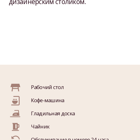
Гладильная доска
Чайник
Обслуживание в номере 24 часа
Чайно-кофейный набор
Кондиционер
Телевизор
Мини-бар
Косметика Локситан
Спутниковое TV
Мягкие банные халаты
Гипоаллергенные подушки
Русский чай с 16 до 18 часов
Wi-Fi
Сейф
Тапочки