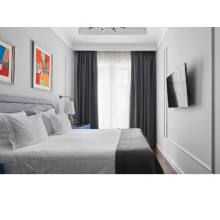
Правила проживания
Правила проживания гостей с
животными
Политика аннуляции
Парковка
Декларация соответствия условий труда
•
Результаты проведения СОУТ ЗАО 24.05.2018
Реквизиты
•
Политика конфиденциальности
© Helvetia 2026